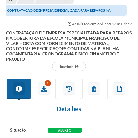
OUVIDORIAS
CONTRATAÇÃO DE EMPRESA ESPECIALIZADA PARA REPAROS NA
PORTAL DA EDUCAÇÃO
COBERTURA DA ESCOLA MUNICIPAL FRANCISCO DE VILAR HORTA...
Atualizado em: 27/05/2026 às 07h57
Serviços Online
CONTRATAÇÃO DE EMPRESA ESPECIALIZADA PARA REPAROS
NA COBERTURA DA ESCOLA MUNICIPAL FRANCISCO DE
Transparência
VILAR HORTA COM FORNECIMENTO DE MATERIAL,
CONFORME ESPECIFICAÇÕES CONTIDAS NA PLANILHA
PUBLICIDADE DOS AGENDAMENTOS DOS CENTROS
ORÇAMENTÁRIA, CRONOGRAMA FÍSICO FINANCEIRO E
COMUNITÁRIOS
PROJETO
Imprimir
Audiências Públicas
Prestação de Contas
1
Estrutura Administrativa e Competências
Carta de Serviços
Detalhes
e-SIC
Notícias
Situação
ABERTO