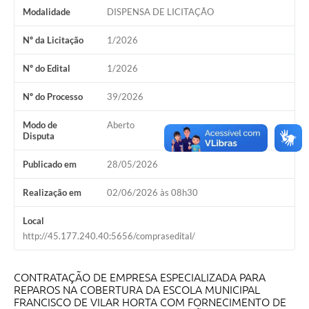
Sugestões ao Orçamento Municipal
Modalidade
DISPENSA DE LICITAÇÃO
Perguntas e Respostas Mais Frequentes
Nº da Licitação
1/2026
Arquivos para Download
Nº do Edital
1/2026
Estatísticas
Nº do Processo
39/2026
Legislação
Modo de
Aberto
Disputa
VTN - Valor da Terra Nua
Publicado em
28/05/2026
Galeria de Fotos
Realização em
02/06/2026 às 08h30
Editais
Local
Telefones Úteis
http://45.177.240.40:5656/comprasedital/
Fale Conosco
LGPD - Política de Privacidade
CONTRATAÇÃO DE EMPRESA ESPECIALIZADA PARA
REPAROS NA COBERTURA DA ESCOLA MUNICIPAL
FRANCISCO DE VILAR HORTA COM FORNECIMENTO DE