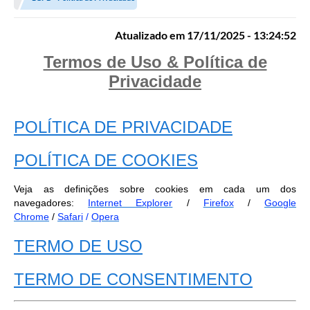
OUVIDORIAS
Atualizado em 17/11/2025 - 13:24:52
PORTAL DA EDUCAÇÃO
Termos de Uso & Política de
Serviços Online
Privacidade
Transparência
PUBLICIDADE DOS AGENDAMENTOS DOS CENTROS
POLÍTICA DE PRIVACIDADE
COMUNITÁRIOS
Audiências Públicas
POLÍTICA DE COOKIES
Prestação de Contas
Veja as definições sobre cookies em cada um dos
navegadores:
Internet Explorer
/
Firefox
/
Google
Estrutura Administrativa e Competências
Chrome
/
Safari
/
Opera
Carta de Serviços
TERMO DE USO
e-SIC
TERMO DE CONSENTIMENTO
Notícias