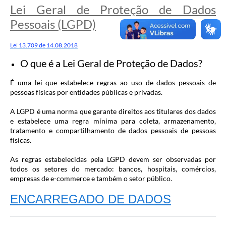
Sugestões ao Orçamento Municipal
Lei Geral de Proteção de Dados
Pessoais (LGPD)
Perguntas e Respostas Mais Frequentes
Arquivos para Download
Lei 13.709 de 14.08.2018
O que é a Lei Geral de Proteção de Dados?
Estatísticas
É uma lei que estabelece regras ao uso de dados pessoais de
Legislação
pessoas físicas por entidades públicas e privadas.
VTN - Valor da Terra Nua
A LGPD é uma norma que garante direitos aos titulares dos dados
e estabelece uma regra mínima para coleta, armazenamento,
Galeria de Fotos
tratamento e compartilhamento de dados pessoais de pessoas
físicas.
Editais
As regras estabelecidas pela LGPD devem ser observadas por
Telefones Úteis
todos os setores do mercado: bancos, hospitais, comércios,
empresas de e-commerce e também o setor público.
Fale Conosco
ENCARREGADO DE DADOS
LGPD - Política de Privacidade