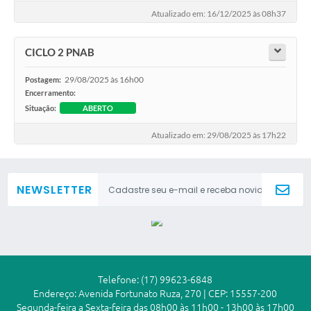
Sugestões ao Orçamento Municipal
Atualizado em: 16/12/2025 às 08h37
Perguntas e Respostas Mais Frequentes
CICLO 2 PNAB
Arquivos para Download
29/08/2025 às 16h00
Postagem:
Estatísticas
Encerramento:
Situação:
ABERTO
Legislação
Atualizado em: 29/08/2025 às 17h22
VTN - Valor da Terra Nua
Galeria de Fotos
NEWSLETTER
Editais
Telefones Úteis
Fale Conosco
LGPD - Política de Privacidade
Telefone: (17) 99623-6848
Endereço: Avenida Fortunato Ruza, 270 | CEP: 15557-200
Segunda-feira a Sexta-feira das 08h00 às 11h00 - 13h00 às 17h00