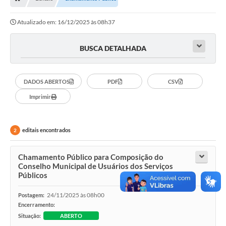
OUVIDORIAS
Atualizado em: 16/12/2025 às 08h37
PORTAL DA EDUCAÇÃO
Serviços Online
BUSCA DETALHADA
Transparência
DADOS ABERTOS
PDF
CSV
PUBLICIDADE DOS AGENDAMENTOS DOS CENTROS
COMUNITÁRIOS
Imprimir
Audiências Públicas
editais encontrados
2
Prestação de Contas
Estrutura Administrativa e Competências
Chamamento Público para Composição do
Conselho Municipal de Usuários dos Serviços
Carta de Serviços
Públicos
e-SIC
24/11/2025 às 08h00
Postagem:
Encerramento:
Notícias
Situação:
ABERTO