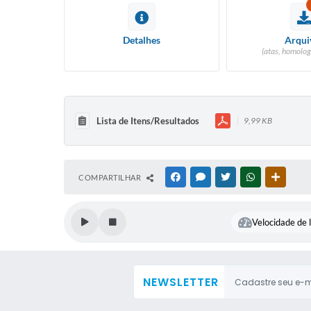
Detalhes
Arqui
(atas, homolog
Lista de Itens/Resultados
9,99 KB
COMPARTILHAR
FACEBOOK
MESSENGER
TWITTER
WHATSAPP
OUTRAS
Velocidade de l
NEWSLETTER