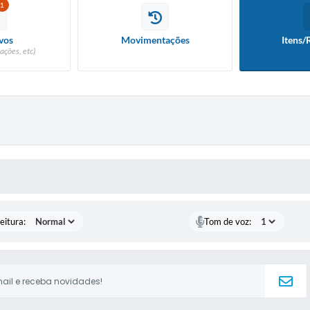
1
vos
Movimentações
Itens/
ações, etc)
 MÍDIAS
eitura:
Tom de voz: