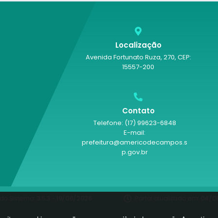
Localização
Avenida Fortunato Ruza, 270, CEP:
15557-200
Contato
Telefone: (17) 99623-6848
E-mail:
prefeitura@americodecampos.s
p.gov.br
do Sistema:
3.5.3 - 19/06/2026
Portal atualizado em:
04/08