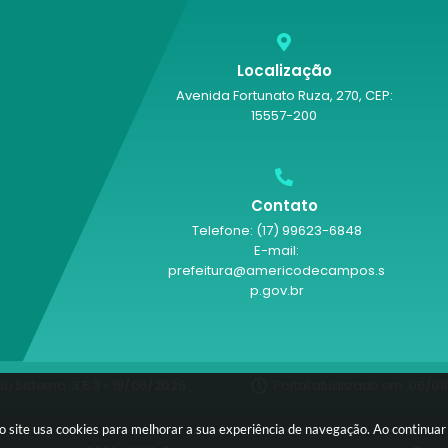
Localização
Avenida Fortunato Ruza, 270, CEP:
15557-200
Contato
Telefone: (17) 99623-6848
E-mail:
prefeitura@americodecampos.s
p.gov.br
do Sistema:
3.5.3 - 19/06/2026
Portal atualizado em:
06/08
o site usa cookies para melhorar a sua experiência de navegação. Ao continua