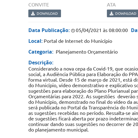
CONVITE
ATA
DOWNLOAD
DOWNLOAD
Data Publicação:
Da
05/04/2021 às 08:00:00
Local:
Portal de Internet do Município
Categoria:
Planejamento Orçamentário
Descrição:
Considerando a nova cepa da Covid-19, que ocasi
social, a Audiência Pública para Elaboração do P
forma virtual. Desde 15 de março de 2021, está dis
do Município, vídeo demonstrativo e explicativo s
sugestões para elaboração do Plano Plurianual par
Orçamentárias para 2022. As sugestões deverão ser
do Município, demonstrado no final do vídeo da aud
será publicada no Portal da Transparência do Muni
as sugestões recebidas no período. Ressalta-se ain
de sugestões ficará aberta por prazo indetermin
continuar dando suas sugestões no decorrer de 2
do planejamento municipal.