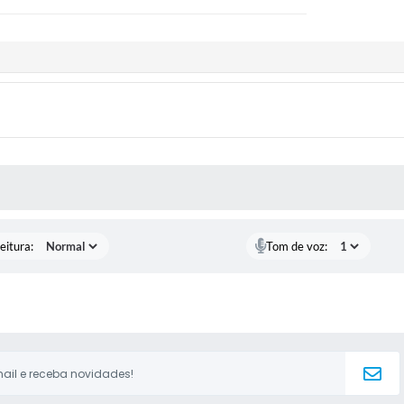
 MÍDIAS
eitura:
Tom de voz: