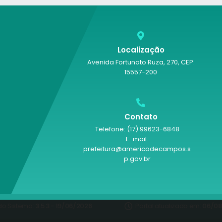
Localização
Avenida Fortunato Ruza, 270, CEP:
15557-200
Contato
Telefone: (17) 99623-6848
E-mail:
prefeitura@americodecampos.s
p.gov.br
do Sistema:
3.5.3 - 19/06/2026
Portal atualizado em:
06/08