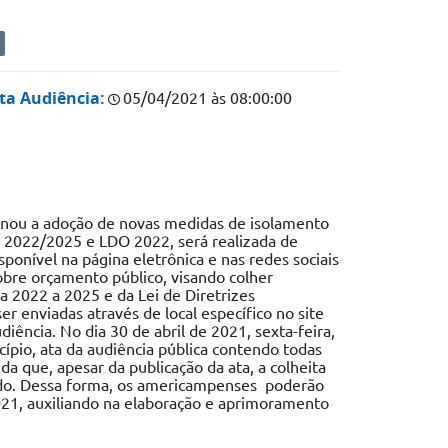
ta Audiência:
05/04/2021 às 08:00:00
onou a adoção de novas medidas de isolamento
PA 2022/2025 e LDO 2022, será realizada de
ponível na página eletrônica e nas redes sociais
obre orçamento público, visando colher
a 2022 a 2025 e da Lei de Diretrizes
 enviadas através de local específico no site
iência. No dia 30 de abril de 2021, sexta-feira,
cípio, ata da audiência pública contendo todas
da que, apesar da publicação da ata, a colheita
ado. Dessa forma, os americampenses poderão
021, auxiliando na elaboração e aprimoramento