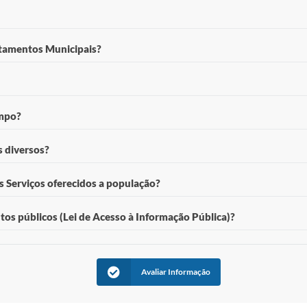
à Sexta-feira – 08h00 às 11h00 e 13h00 às 17h00, Localizado na Avenida Fort
sp.gov.br
 demais compromissos à frente da administração, mas aconselhamos falar di
rtamentos Municipais?
 padrão Prefeitura, porém pode haver variações. Você pode consultar hor
os.sp.gov.br/portal/secretarias
 demais compromissos à frente da administração, mas aconselhamos falar di
empo?
to Ruza nº 270, Serviços: *Atestados de Antecedentes Criminais; * Certidões 
 diversos?
ação de CNH.
Formulário Eletrônico: https://www.americodecampos.sp.gov.br/portal/ouvid
 Serviços oferecidos a população?
ude (exclusivo da saúde) e presencialmente no Paço Municipal.
 oferecidos acessar o Link: https://www.americodecampos.sp.gov.br/portal/c
os públicos (Lei de Acesso à Informação Pública)?
americodecampos.sp.gov.br/portal/sic/. Ou presencialmente, no Paço Municipa
Avaliar Informação