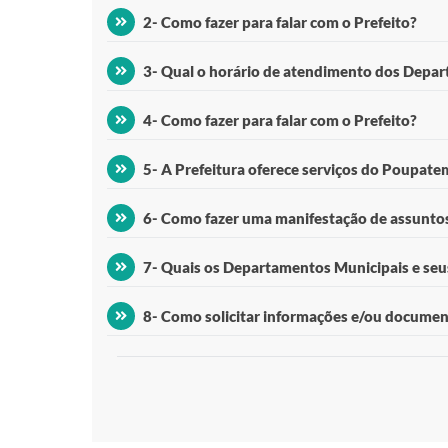
O horário de atendimento da Prefeitura é de Segunda 
2- Como fazer para falar com o Prefeito?
(17)3445-1970; e-mail:prefeitura@americodecampos.
Normalmente, o Prefeito concilia sua agenda com os
3- Qual o horário de atendimento dos Depa
atendimento.
O horário atendimento Departamentos segue horário
4- Como fazer para falar com o Prefeito?
Portal da Transparência: https://www.americodecamp
Normalmente, o Prefeito concilia sua agenda com os
5- A Prefeitura oferece serviços do Poupat
atendimento.
Sim, localizado no Paço Municipal na Avenida Fortuna
6- Como fazer uma manifestação de assuntos
Via de RG; *2ª Via de CNH; * CNH definitiva; * Renov
Por e-mail: ouvidoria@americodecampos.sp.gov.br. 
7- Quais os Departamentos Municipais e seus
https://www.americodecampos.sp.gov.br/ouvidoria-sa
A respeito dos Departamentos Municipais e Serviços
8- Como solicitar informações e/ou document
De forma eletrônica, através do e-SIC, https://www.