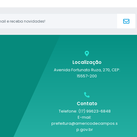
Localização
Avenida Fortunato Ruza, 270, CEP:
15557-200
Contato
Telefone: (17) 99623-6848
E-mail:
prefeitura@americodecampos.s
p.gov.br