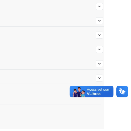
unato Ruza, 270, CEP: 15550-000; Contato: Telefone:
retamente com a secretária para agendar um horário de
ário atendimento dos Departamentos diretamente no
retamente com a secretária para agendar um horário de
de CNH; *Pesquise débitos e restrições de veículos; *2ª
oria, ou
arta-servicos
l, das 8h às 17h, exceto domingos e feriados.