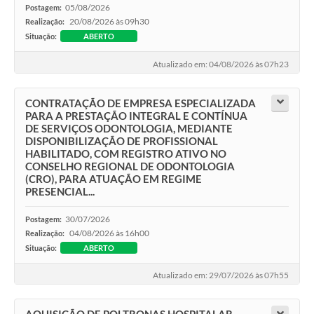
Sugestões ao Orçamento Municipal
05/08/2026
Postagem:
20/08/2026 às 09h30
Realização:
Perguntas e Respostas Mais Frequentes
Situação:
ABERTO
Arquivos para Download
Atualizado em: 04/08/2026 às 07h23
Estatísticas
CONTRATAÇÃO DE EMPRESA ESPECIALIZADA
PARA A PRESTAÇÃO INTEGRAL E CONTÍNUA
Legislação
DE SERVIÇOS ODONTOLOGIA, MEDIANTE
DISPONIBILIZAÇÃO DE PROFISSIONAL
VTN - Valor da Terra Nua
HABILITADO, COM REGISTRO ATIVO NO
CONSELHO REGIONAL DE ODONTOLOGIA
Galeria de Fotos
(CRO), PARA ATUAÇÃO EM REGIME
PRESENCIAL...
Editais
30/07/2026
Postagem:
Telefones Úteis
04/08/2026 às 16h00
Realização:
Situação:
ABERTO
Fale Conosco
Atualizado em: 29/07/2026 às 07h55
LGPD - Política de Privacidade