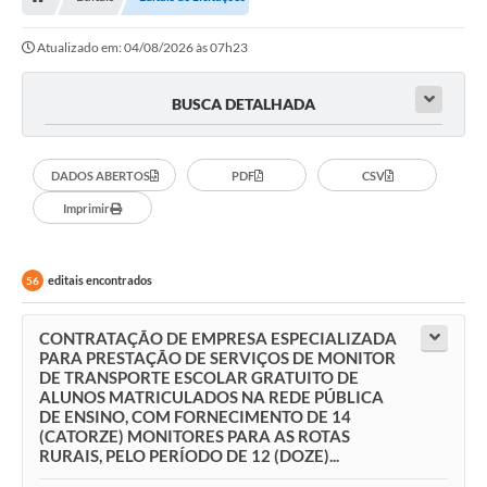
OUVIDORIAS
Atualizado em: 04/08/2026 às 07h23
PORTAL DA EDUCAÇÃO
Serviços Online
BUSCA DETALHADA
Transparência
DADOS ABERTOS
PDF
CSV
PUBLICIDADE DOS AGENDAMENTOS DOS CENTROS
COMUNITÁRIOS
Imprimir
Audiências Públicas
editais encontrados
56
Prestação de Contas
Estrutura Administrativa e Competências
CONTRATAÇÃO DE EMPRESA ESPECIALIZADA
PARA PRESTAÇÃO DE SERVIÇOS DE MONITOR
Carta de Serviços
DE TRANSPORTE ESCOLAR GRATUITO DE
ALUNOS MATRICULADOS NA REDE PÚBLICA
e-SIC
DE ENSINO, COM FORNECIMENTO DE 14
(CATORZE) MONITORES PARA AS ROTAS
Notícias
RURAIS, PELO PERÍODO DE 12 (DOZE)...