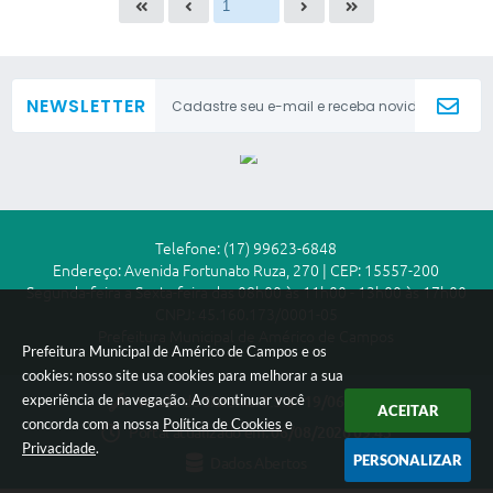
NEWSLETTER
Telefone: (17) 99623-6848
Endereço: Avenida Fortunato Ruza, 270 | CEP: 15557-200
Segunda-feira a Sexta-feira das 08h00 às 11h00 - 13h00 às 17h00
CNPJ: 45.160.173/0001-05
Prefeitura Municipal de Américo de Campos
Prefeitura Municipal de Américo de Campos e os
cookies: nosso site usa cookies para melhorar a sua
experiência de navegação. Ao continuar você
Versão do Sistema:
3.5.3 - 19/06/2026
ACEITAR
concorda com a nossa
Política de Cookies
e
Portal atualizado em:
06/08/2026 09:43
Privacidade
.
PERSONALIZAR
Dados Abertos