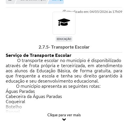
OUVIDORIAS
Atualizado em: 04/05/2026 às 17h09
PORTAL DA EDUCAÇÃO
Serviços Online
Transparência
EDUCAÇÃO
2.7.5- Transporte Escolar
PUBLICIDADE DOS AGENDAMENTOS DOS CENTROS
COMUNITÁRIOS
Serviço de Transporte Escolar
O transporte escolar no município é disponibilizado
Audiências Públicas
através de frota própria e terceirizada, em atendimento
aos alunos da Educação Básica, de forma gratuita, para
Prestação de Contas
que frequente a escola e tenha seu direito garantido à
educação e seu desenvolvimento educacional.
O município apresenta as seguintes rotas:
Estrutura Administrativa e Competências
Águas Paradas
Cabeceira da Águas Paradas
Carta de Serviços
Coqueiral
Botelho
e-SIC
Rangel
Clique para ver mais
Córrego do Coxo
Notícias
Alto Alegre
Cohab Banespinha