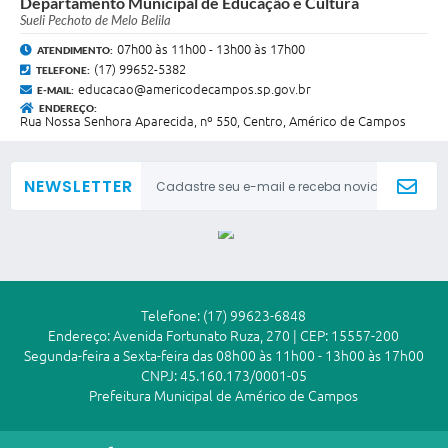
Departamento Municipal de Educação e Cultura
Sueli Pechoto de Melo Belila
07h00 às 11h00 - 13h00 às 17h00
ATENDIMENTO:
(17) 99652-5382
TELEFONE:
educacao@americodecampos.sp.gov.br
E-MAIL:
ENDEREÇO:
Rua Nossa Senhora Aparecida, nº 550, Centro, Américo de Campos
NEWSLETTER
Telefone: (17) 99623-6848
Endereço: Avenida Fortunato Ruza, 270 | CEP: 15557-200
Segunda-feira a Sexta-feira das 08h00 às 11h00 - 13h00 às 17h00
CNPJ: 45.160.173/0001-05
Prefeitura Municipal de Américo de Campos