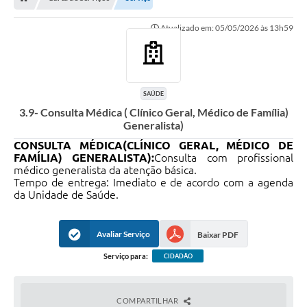
OUVIDORIAS
Atualizado em: 05/05/2026 às 13h59
PORTAL DA EDUCAÇÃO
Serviços Online
Transparência
SAÚDE
3.9- Consulta Médica ( Clínico Geral, Médico de Família)
PUBLICIDADE DOS AGENDAMENTOS DOS CENTROS
Generalista)
COMUNITÁRIOS
CONSULTA MÉDICA(CLÍNICO GERAL, MÉDICO DE
Audiências Públicas
FAMÍLIA) GENERALISTA):
Consulta com profissional
médico generalista da atenção básica.
Prestação de Contas
Tempo de entrega: Imediato e de acordo com a agenda
da Unidade de Saúde.
Estrutura Administrativa e Competências
Carta de Serviços
Avaliar Serviço
Baixar PDF
Serviço para:
CIDADÃO
e-SIC
Notícias
COMPARTILHAR