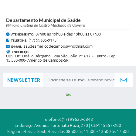
Departamento Municipal de Saúde
Nilmara Cristina de Castro Machado de Oliveira
07h00 às 19h00 e das 19h00 às 07h00
ATENDIMENTO:
(17) 99605-9175
TELEFONE:
saudeamericodecampos@hotmail.com
E-MAIL:
ENDEREÇO:
UBS. Drº Doélio Bérgamo : Rua São João, nº 617, - Centro- Cep:
15.550-000- Américo de Campos-SP.
NEWSLETTER
Telefone: (17) 99623-6848
Endereço: Avenida Fortunato Ruza, 270 | CEP: 15557-200
Segunda-feira a Sexta-feira das 08h00 às 11h00 - 13h00 às 17h00