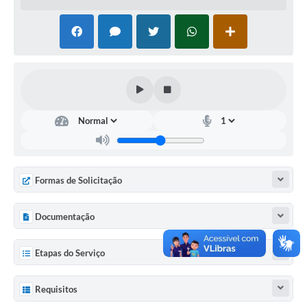
Sugestões ao Orçamento Municipal
Perguntas e Respostas Mais Frequentes
Arquivos para Download
Estatísticas
Legislação
VTN - Valor da Terra Nua
Galeria de Fotos
Formas de Solicitação
Editais
Documentação
Telefones Úteis
Fale Conosco
Etapas do Serviço
LGPD - Política de Privacidade
Requisitos