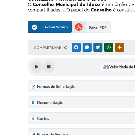
O
Conselho Municipal do Idoso
é um órgão de 
compartilhadas.... O papel do
Conselho
é consulti
Avaliar Serviço
Baixar PDF
COMPARTILHAR
FACEBOOK
MESSENGER
TWITTER
WHATSAPP
OUTRAS
Velocidade de l
Formas de Solicitação
Documentação
Custos
Etapas do Serviço