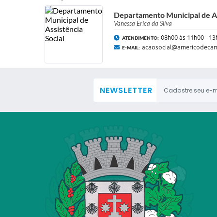
Departamento Municipal de As
Vanessa Érica da Silva
08h00 às 11h00 - 13
ATENDIMENTO:
acaosocial@americodecam
E-MAIL:
NEWSLETTER