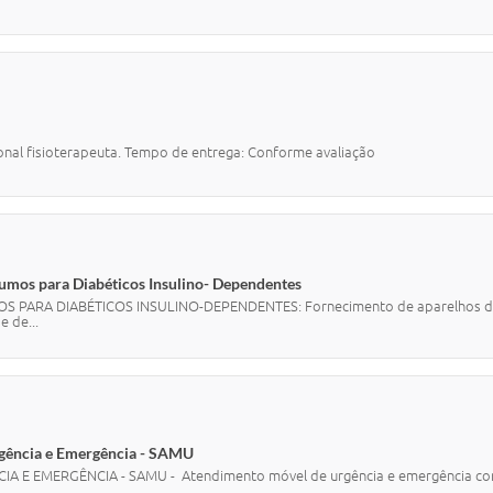
nal fisioterapeuta. Tempo de entrega: Conforme avaliação
sumos para Diabéticos Insulino- Dependentes
RA DIABÉTICOS INSULINO-DEPENDENTES: Fornecimento de aparelhos de glic
e de...
rgência e Emergência - SAMU
E EMERGÊNCIA - SAMU - Atendimento móvel de urgência e emergência com e