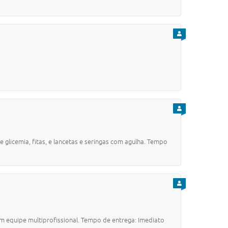
PARA CIDADÃO
PARA CIDADÃO
emia, fitas, e lancetas e seringas com agulha. Tempo
PARA CIDADÃO
quipe multiprofissional. Tempo de entrega: Imediato