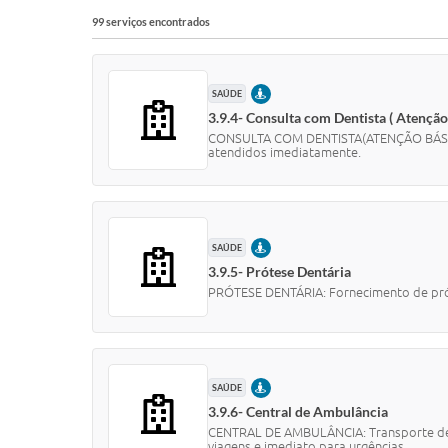
99 serviços encontrados
PRESENCIAL
SAÚDE
3.9.4- Consulta com Dentista ( Atenção
CONSULTA COM DENTISTA(ATENÇÃO BÁSICA):
atendidos imediatamente.
PRESENCIAL
SAÚDE
3.9.5- Prótese Dentária
PRÓTESE DENTÁRIA: Fornecimento de prót
PRESENCIAL
SAÚDE
3.9.6- Central de Ambulância
CENTRAL DE AMBULÂNCIA: Transporte de p
viagens e imediato para urgências.