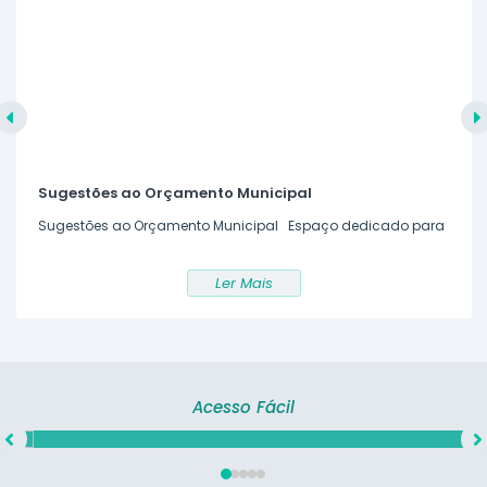
Sugestões ao Orçamento Municipal
Sugestões ao Orçamento Municipal Espaço dedicado para
sugestões que orientam o planejamento do governo
municipal e as políticas de aplicação dos recursos públicos
Ler Mais
na oferta de serviços à sociedade. A participação popular é
um instrumento de oportunidade para que qualquer
cidadão contribua...
Acesso Fácil