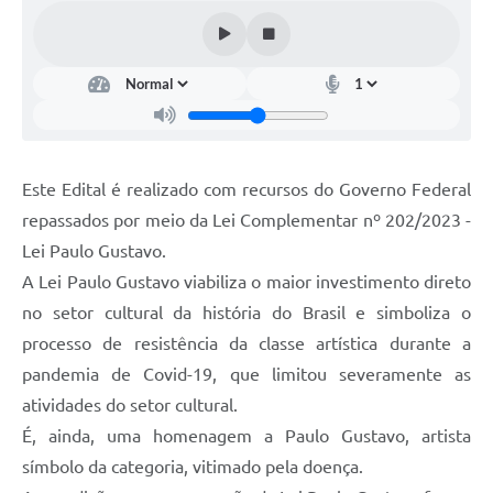
Sugestões ao Orçamento Municipal
Perguntas e Respostas Mais Frequentes
Arquivos para Download
Estatísticas
Legislação
Este Edital é realizado com recursos do Governo Federal
repassados por meio da Lei Complementar nº 202/2023 -
VTN - Valor da Terra Nua
Lei Paulo Gustavo.
Galeria de Fotos
A Lei Paulo Gustavo viabiliza o maior investimento direto
Editais
no setor cultural da história do Brasil e simboliza o
processo de resistência da classe artística durante a
Telefones Úteis
pandemia de Covid-19, que limitou severamente as
Fale Conosco
atividades do setor cultural.
É, ainda, uma homenagem a Paulo Gustavo, artista
LGPD - Política de Privacidade
símbolo da categoria, vitimado pela doença.