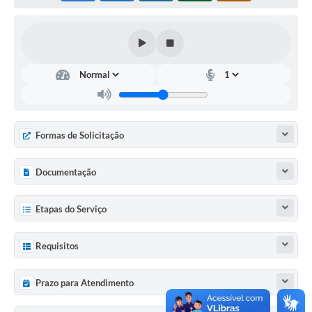
Sugestões ao Orçamento Municipal
Perguntas e Respostas Mais Frequentes
Arquivos para Download
Estatísticas
Legislação
Formas de Solicitação
VTN - Valor da Terra Nua
Galeria de Fotos
Documentação
Editais
Etapas do Serviço
Telefones Úteis
Requisitos
Fale Conosco
LGPD - Política de Privacidade
Prazo para Atendimento