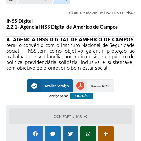
OUVIDORIAS
Atualizado em: 05/05/2026 às 12h49
PORTAL DA EDUCAÇÃO
INSS Digital
2.2.1- Agência INSS Digital de Américo de Campos
Serviços Online
A AGÊNCIA INSS DIGITAL DE AMÉRICO DE CAMPOS
,
Transparência
tem o convênio com o Instituto Nacional de Seguridade
Social - INSS,tem como objetivo garantir proteção ao
PUBLICIDADE DOS AGENDAMENTOS DOS CENTROS
trabalhador e sua família, por meio de sistema público de
COMUNITÁRIOS
política previdenciária solidária, inclusiva e sustentável,
com objetivo de promover o bem-estar social.
Audiências Públicas
Prestação de Contas
Avaliar Serviço
Baixar PDF
Estrutura Administrativa e Competências
Serviço para:
CIDADÃO
Carta de Serviços
COMPARTILHAR
e-SIC
Notícias