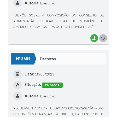
Autoria:
Executivo
"DISPÕE SOBRE A COMPOSIÇÃO DO CONSELHO DE
ALIMENTAÇÃO ESCOLAR - C.A.E. DO MUNICÍPIO DE
AMÉRICO DE CAMPOS E DÁ OUTRAS PROVIDÊNCIAS".
BAIXAR
G
O
S
Nº 3609
Decretos
T
E
Data:
10/05/2023
I
Situação:
EM VIGOR
Autoria:
Executivo
REGULAMENTA O CAPÍTULO-X DAS LICENÇAS-SEÇÃO-I-DAS
DISPOSIÇÕES GERAIS, ARTIGOS:80 E 81, DA LEI Nº2.235, DE