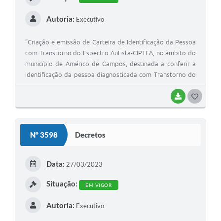
Autoria:
Executivo
“Criação e emissão de Carteira de Identificação da Pessoa
com Transtorno do Espectro Autista-CIPTEA, no âmbito do
município de Américo de Campos, destinada a conferir a
identificação da pessoa diagnosticada com Transtorno do
espectro Autista-TEA, e a atenção integral, pronto
atendimento e prioridade no atendimento e no acesso aos
BAIXAR
G
serviços públicos e privados, em especial nas áreas de
O
Assistência Social, Saúde e Educação, conforme Lei Federal
S
nº 13.977, de 08 de janeiro de 2020 (Lei Romeo Mion) e dá
Nº 3598
Decretos
outras providências”.
T
E
Data:
27/03/2023
I
Situação:
EM VIGOR
Autoria:
Executivo