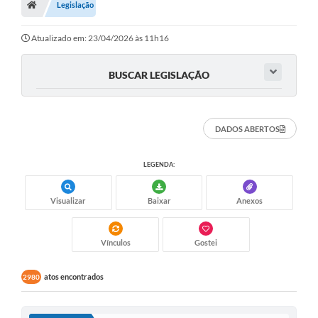
Legislação
OUVIDORIAS
PORTAL DA EDUCAÇÃO
Atualizado em: 23/04/2026 às 11h16
Serviços Online
BUSCAR LEGISLAÇÃO
Transparência
PUBLICIDADE DOS AGENDAMENTOS DOS CENTROS
DADOS ABERTOS
COMUNITÁRIOS
Audiências Públicas
LEGENDA:
Prestação de Contas
Visualizar
Baixar
Anexos
Estrutura Administrativa e Competências
Carta de Serviços
Vínculos
Gostei
e-SIC
atos encontrados
2980
Notícias