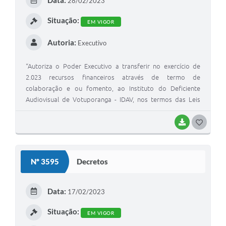
Data:
28/02/2023
I
Situação:
EM VIGOR
Autoria:
Executivo
“Autoriza o Poder Executivo a transferir no exercício de
2.023 recursos financeiros através de termo de
colaboração e ou fomento, ao Instituto do Deficiente
Audiovisual de Votuporanga - IDAV, nos termos das Leis
Federal nº. 4.320 de 17 de Março de 1.964, Lei Federal nº.
13.019 de 31 de Julho de 2.014 e Lei Federal nº. 13.204 de
BAIXAR
G
14 de Dezembro de 2.015”.
O
S
Nº 3595
Decretos
T
E
Data:
17/02/2023
I
Situação:
EM VIGOR