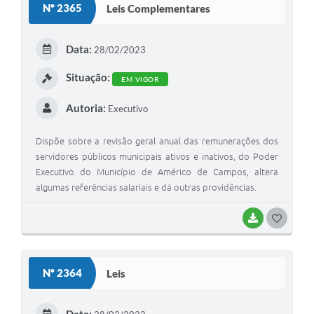
Nº 2365
Leis Complementares
T
E
Data:
28/02/2023
I
Situação:
EM VIGOR
Autoria:
Executivo
Dispõe sobre a revisão geral anual das remunerações dos
servidores públicos municipais ativos e inativos, do Poder
Executivo do Município de Américo de Campos, altera
algumas referências salariais e dá outras providências.
BAIXAR
G
O
S
Nº 2364
Leis
T
E