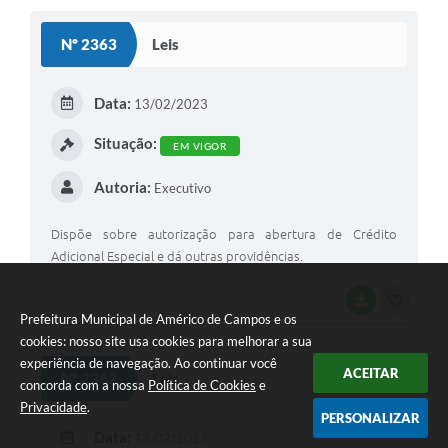
S
Nº 2363
Leis
T
E
Data:
13/02/2023
I
Situação:
EM VIGOR
Autoria:
Executivo
Dispõe sobre autorização para abertura de Crédito
Adicional Especial e dá outras providências.
BAIXAR
G
Prefeitura Municipal de Américo de Campos e os
O
cookies: nosso site usa cookies para melhorar a sua
experiência de navegação. Ao continuar você
S
ACEITAR
Nº 2362
Leis
concorda com a nossa
Política de Cookies
e
T
Privacidade
.
PERSONALIZAR
E
Data:
13/02/2023