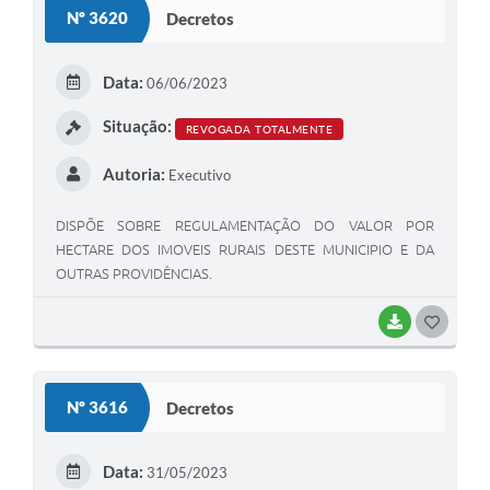
Sugestões ao Orçamento Municipal
Nº 3620
Decretos
Perguntas e Respostas Mais Frequentes
Data:
06/06/2023
Arquivos para Download
Situação:
REVOGADA TOTALMENTE
Estatísticas
Autoria:
Executivo
Legislação
VTN - Valor da Terra Nua
DISPÕE SOBRE REGULAMENTAÇÃO DO VALOR POR
HECTARE DOS IMOVEIS RURAIS DESTE MUNICIPIO E DA
Galeria de Fotos
OUTRAS PROVIDÊNCIAS.
Editais
BAIXAR
G
Telefones Úteis
O
S
Fale Conosco
Nº 3616
Decretos
T
LGPD - Política de Privacidade
E
Data:
31/05/2023