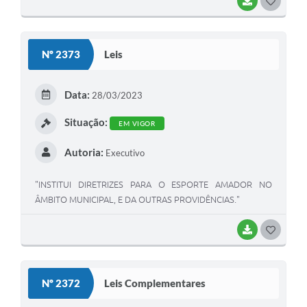
BAIXAR
G
O
S
Nº 2373
Leis
T
E
Data:
28/03/2023
I
Situação:
EM VIGOR
Autoria:
Executivo
"INSTITUI DIRETRIZES PARA O ESPORTE AMADOR NO
ÂMBITO MUNICIPAL, E DA OUTRAS PROVIDÊNCIAS."
BAIXAR
G
O
S
Nº 2372
Leis Complementares
T