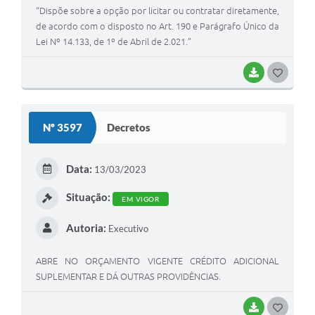
“Dispõe sobre a opção por licitar ou contratar diretamente,
de acordo com o disposto no Art. 190 e Parágrafo Único da
Lei Nº 14.133, de 1º de Abril de 2.021.”
BAIXAR
G
O
S
Nº 3597
Decretos
T
E
Data:
13/03/2023
I
Situação:
EM VIGOR
Autoria:
Executivo
ABRE NO ORÇAMENTO VIGENTE CRÉDITO ADICIONAL
SUPLEMENTAR E DÁ OUTRAS PROVIDÊNCIAS.
BAIXAR
G