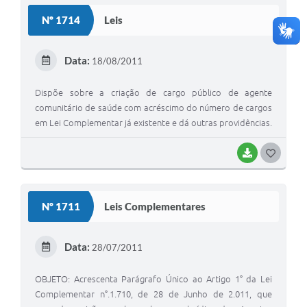
S
Nº 1714
Leis
T
E
Data:
18/08/2011
I
Dispõe sobre a criação de cargo público de agente
comunitário de saúde com acréscimo do número de cargos
em Lei Complementar já existente e dá outras providências.
BAIXAR
G
O
S
Nº 1711
Leis Complementares
T
E
Data:
28/07/2011
I
OBJETO: Acrescenta Parágrafo Único ao Artigo 1° da Lei
Complementar n°.1.710, de 28 de Junho de 2.011, que