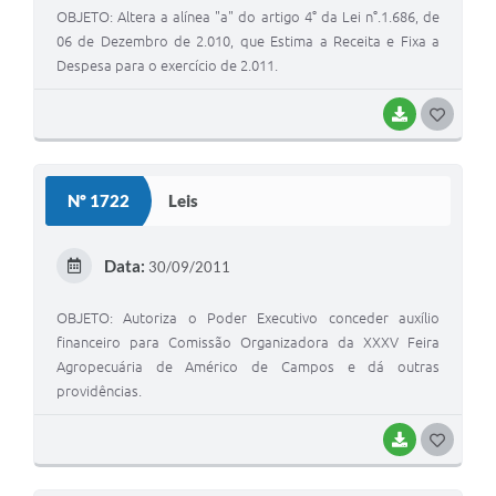
OBJETO: Altera a alínea "a" do artigo 4° da Lei n°.1.686, de
06 de Dezembro de 2.010, que Estima a Receita e Fixa a
Despesa para o exercício de 2.011.
BAIXAR
G
O
S
Nº 1722
Leis
T
E
Data:
30/09/2011
I
OBJETO: Autoriza o Poder Executivo conceder auxílio
financeiro para Comissão Organizadora da XXXV Feira
Agropecuária de Américo de Campos e dá outras
providências.
BAIXAR
G
O