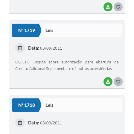
BAIXAR
G
O
S
Nº 1719
Leis
T
E
Data:
08/09/2011
I
OBJETO: Dispõe sobre autorização para abertura de
Crédito Adicional Suplementar e dá outras providências.
BAIXAR
G
O
S
Nº 1718
Leis
T
E
Data:
08/09/2011
I