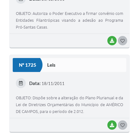
I
OBJETO: Autoriza o Poder Executivo a firmar convênio com
Entidades Filantrópicas visando a adesão ao Programa
Pró-Santas Casas.
BAIXAR
G
O
S
Nº 1725
Leis
T
E
Data:
18/11/2011
I
OBJETO: Dispõe sobre a alteração do Plano Plurianual e da
Lei de Diretrizes Orçamentárias do Município de AMÉRICO
DE CAMPOS, para o período de 2.012.
BAIXAR
G
O