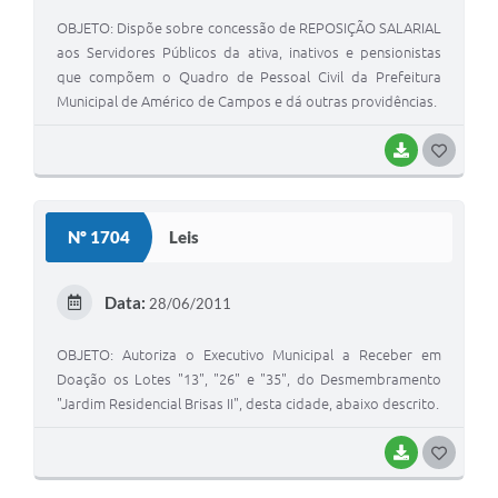
OBJETO: Dispõe sobre concessão de REPOSIÇÃO SALARIAL
aos Servidores Públicos da ativa, inativos e pensionistas
que compõem o Quadro de Pessoal Civil da Prefeitura
Municipal de Américo de Campos e dá outras providências.
BAIXAR
G
O
S
Nº 1704
Leis
T
E
Data:
28/06/2011
I
OBJETO: Autoriza o Executivo Municipal a Receber em
Doação os Lotes "13", "26" e "35", do Desmembramento
"Jardim Residencial Brisas II", desta cidade, abaixo descrito.
BAIXAR
G
O