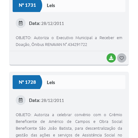
Sugestões ao Orçamento Municipal
Nº 1731
Leis
Perguntas e Respostas Mais Frequentes
Data:
28/12/2011
Arquivos para Download
OBJETO: Autoriza o Executivo Municipal a Receber em
Estatísticas
Doação, Ônibus RENAVAN N°.434291722
Legislação
BAIXAR
G
VTN - Valor da Terra Nua
O
Galeria de Fotos
S
Nº 1728
Leis
Editais
T
E
Telefones Úteis
Data:
28/12/2011
I
Fale Conosco
OBJETO: Autoriza a celebrar convênio com o Grêmio
Beneficente de Américo de Campos e Obra Social
LGPD - Política de Privacidade
Beneficente São João Batista, para descentralização da
gestão das ações e serviços de Assistência Social no