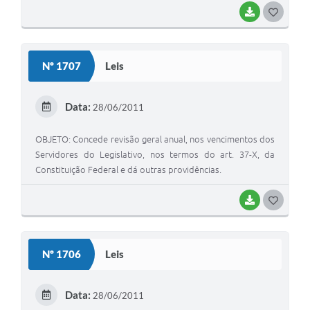
BAIXAR
G
O
S
Nº 1707
Leis
T
E
Data:
28/06/2011
I
OBJETO: Concede revisão geral anual, nos vencimentos dos
Servidores do Legislativo, nos termos do art. 37-X, da
Constituição Federal e dá outras providências.
BAIXAR
G
O
S
Nº 1706
Leis
T
E
Data:
28/06/2011
I