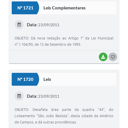
S
Nº 1721
Leis Complementares
T
E
Data:
23/09/2011
I
OBJETO: Dá nova redação ao Artigo 1° da Lei Municipal
n°.1.104/95, de 12 de Setembro de 1995.
BAIXAR
G
O
S
Nº 1720
Leis
T
E
Data:
23/09/2011
I
OBJETO: Desafeta área parte da quadra "44", do
Loteamento "São João Batista", desta cidade de Américo
de Campos, e dá outras providências.