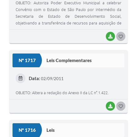
OBJETO: Autoriza Poder Executivo Municipal a celebrar
Convênio com o Estado de São Paulo por intermédio da
Secretaria de Estado de Desenvolvimento Social,
objetivando a transferência de recursos para aquisição de
equipamentos e materiais de natureza permanente..
BAIXAR
G
O
S
Nº 1717
Leis Complementares
T
E
Data:
02/09/2011
I
OBJETO: Altera a redação do Anexo II da LC n°.1.422.
BAIXAR
G
O
S
Nº 1716
Leis
T