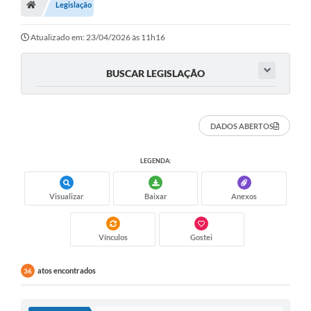
Legislação
OUVIDORIAS
PORTAL DA EDUCAÇÃO
Atualizado em: 23/04/2026 às 11h16
Serviços Online
BUSCAR LEGISLAÇÃO
Transparência
PUBLICIDADE DOS AGENDAMENTOS DOS CENTROS
DADOS ABERTOS
COMUNITÁRIOS
Audiências Públicas
LEGENDA:
Prestação de Contas
Visualizar
Baixar
Anexos
Estrutura Administrativa e Competências
Carta de Serviços
Vínculos
Gostei
e-SIC
atos encontrados
36
Notícias