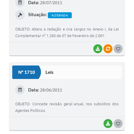
Data:
28/07/2011
I
Situação:
ALTERADA
OBJETO: Altera a redação e cria cargos no Anexo I, da Lei
Complementar n° 1.260 de 07 de Fevereiro de 2.001.
BAIXAR
VÍNCULOS
G
O
S
Nº 1710
Leis
T
E
Data:
28/06/2011
I
OBJETO: Concede revisão geral anual, nos subsídios dos
Agentes Políticos.
BAIXAR
G
O