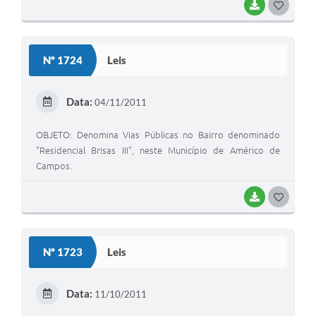
BAIXAR
G
O
S
Nº 1724
Leis
T
E
Data:
04/11/2011
I
OBJETO: Denomina Vias Públicas no Bairro denominado
"Residencial Brisas III", neste Município de Américo de
Campos.
BAIXAR
G
O
S
Nº 1723
Leis
T
E
Data:
11/10/2011
I