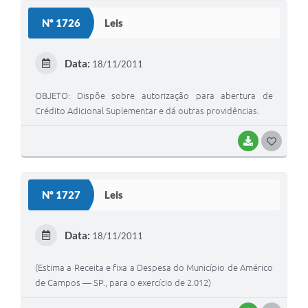
S
Nº 1726
Leis
T
E
Data:
18/11/2011
I
OBJETO: Dispõe sobre autorização para abertura de
Crédito Adicional Suplementar e dá outras providências.
BAIXAR
G
O
S
Nº 1727
Leis
T
E
Data:
18/11/2011
I
(Estima a Receita e fixa a Despesa do Município de Américo
de Campos — SP., para o exercício de 2.012)