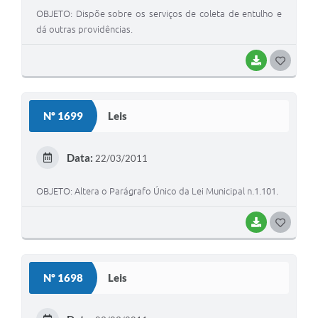
OBJETO: Dispõe sobre os serviços de coleta de entulho e
dá outras providências.
BAIXAR
G
O
S
Nº 1699
Leis
T
E
Data:
22/03/2011
I
OBJETO: Altera o Parágrafo Único da Lei Municipal n.1.101.
BAIXAR
G
O
S
Nº 1698
Leis
T
E