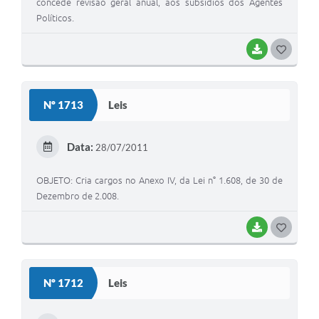
concede revisão geral anual, aos subsídios dos Agentes
Políticos.
BAIXAR
G
O
S
Nº 1713
Leis
T
E
Data:
28/07/2011
I
OBJETO: Cria cargos no Anexo IV, da Lei n° 1.608, de 30 de
Dezembro de 2.008.
BAIXAR
G
O
S
Nº 1712
Leis
T
E