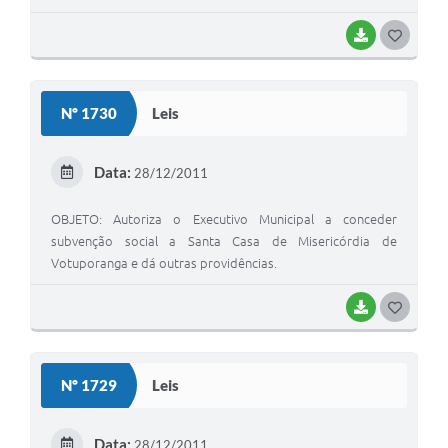
Município.
BAIXAR
G
O
S
Nº 1730
Leis
T
E
Data:
28/12/2011
I
OBJETO: Autoriza o Executivo Municipal a conceder
subvenção social a Santa Casa de Misericórdia de
Votuporanga e dá outras providências.
BAIXAR
G
O
S
Nº 1729
Leis
T
E
Data:
28/12/2011