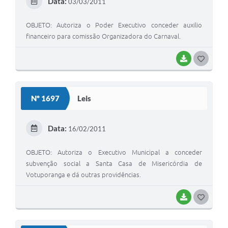
Data:
03/03/2011
I
OBJETO: Autoriza o Poder Executivo conceder auxilio
financeiro para comissão Organizadora do Carnaval.
BAIXAR
G
O
S
Nº 1697
Leis
T
E
Data:
16/02/2011
I
OBJETO: Autoriza o Executivo Municipal a conceder
subvenção social a Santa Casa de Misericórdia de
Votuporanga e dá outras providências.
BAIXAR
G
O