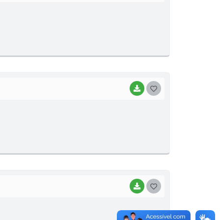
O
S
T
E
I
BAIXAR
G
O
S
T
E
I
BAIXAR
G
O
S