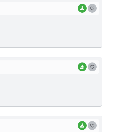
BAIXAR
G
O
S
T
E
I
BAIXAR
G
O
S
T
E
I
BAIXAR
G