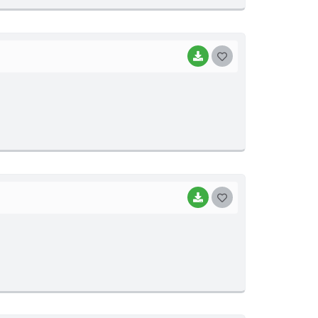
E
I
BAIXAR
G
O
S
T
E
I
BAIXAR
G
O
S
T
E
I