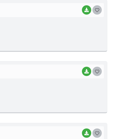
BAIXAR
G
O
S
T
E
I
BAIXAR
G
O
S
T
E
I
BAIXAR
G