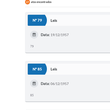
atos encontrados
27
Nº 79
Leis
Data:
19/12/1957
79
Nº 85
Leis
Data:
06/12/1957
85