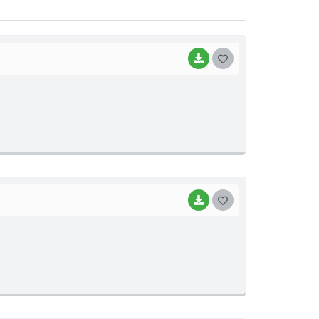
BAIXAR
G
O
S
T
E
I
BAIXAR
G
O
S
T
E
I