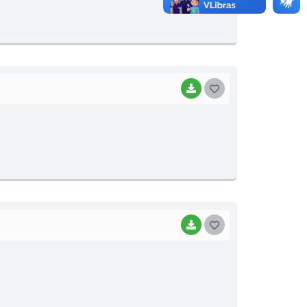
T
E
I
BAIXAR
G
O
S
T
E
I
BAIXAR
G
O
S
T