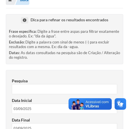
OUVIDORIAS
PORTAL DA EDUCAÇÃO
Dica para refinar os resultados encontrados
Serviços Online
Frase específica:
Digite a frase entre aspas para filtrar exatamente
o desejado. Ex: "dia da água".
Transparência
Exclusão:
Digite a palavra com sinal de menos (-) para excluir
resultados com a mesma. Ex: dia da -agua.
PUBLICIDADE DOS AGENDAMENTOS DOS CENTROS
Datas:
As datas consultadas na pesquisa são de Criação / Alteração
COMUNITÁRIOS
do registro.
Audiências Públicas
Prestação de Contas
Pesquisa
Estrutura Administrativa e Competências
Carta de Serviços
Data Inicial
e-SIC
Data Final
Notícias