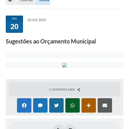
OUVIDORIAS
PORTAL DA EDUCAÇÃO
JUL
20 JUL 2025
20
Serviços Online
Transparência
Sugestões ao Orçamento Municipal
PUBLICIDADE DOS AGENDAMENTOS DOS CENTROS
COMUNITÁRIOS
Audiências Públicas
Prestação de Contas
Estrutura Administrativa e Competências
COMPARTILHAR
Carta de Serviços
e-SIC
Notícias