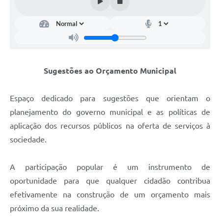
Sugestões ao Orçamento Municipal
Perguntas e Respostas Mais Frequentes
Arquivos para Download
Estatísticas
Sugestões ao Orçamento Municipal
Legislação
Espaço dedicado para sugestões que orientam o
VTN - Valor da Terra Nua
planejamento do governo municipal e as políticas de
Galeria de Fotos
aplicação dos recursos públicos na oferta de serviços à
Editais
sociedade.
Telefones Úteis
A participação popular é um instrumento de
Fale Conosco
oportunidade para que qualquer cidadão contribua
efetivamente na construção de um orçamento mais
LGPD - Política de Privacidade
próximo da sua realidade.