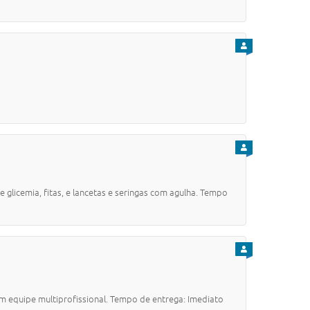
PARA CIDADÃO
PARA CIDADÃO
emia, fitas, e lancetas e seringas com agulha. Tempo
PARA CIDADÃO
quipe multiprofissional. Tempo de entrega: Imediato