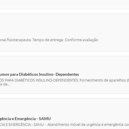
nal fisioterapeuta. Tempo de entrega: Conforme avaliação
sumos para Diabéticos Insulino- Dependentes
RA DIABÉTICOS INSULINO-DEPENDENTES: Fornecimento de aparelhos de glic
e de...
rgência e Emergência - SAMU
E EMERGÊNCIA - SAMU - Atendimento móvel de urgência e emergência com e