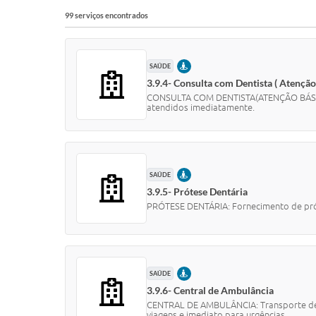
99 serviços encontrados
PRESENCIAL
SAÚDE
3.9.4- Consulta com Dentista ( Atenção
CONSULTA COM DENTISTA(ATENÇÃO BÁSICA):
atendidos imediatamente.
PRESENCIAL
SAÚDE
3.9.5- Prótese Dentária
PRÓTESE DENTÁRIA: Fornecimento de prót
PRESENCIAL
SAÚDE
3.9.6- Central de Ambulância
CENTRAL DE AMBULÂNCIA: Transporte de p
viagens e imediato para urgências.