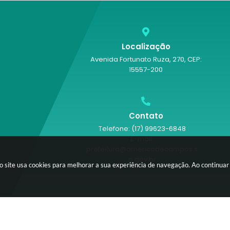
Localização
Avenida Fortunato Ruza, 270, CEP:
15557-200
Contato
Telefone: (17) 99623-6848
E-mail:
prefeitura@americodecampos.s
p.gov.br
o site usa cookies para melhorar a sua experiência de navegação. Ao continua
do Sistema:
3.5.3 - 19/06/2026
Portal atualizado em:
06/08